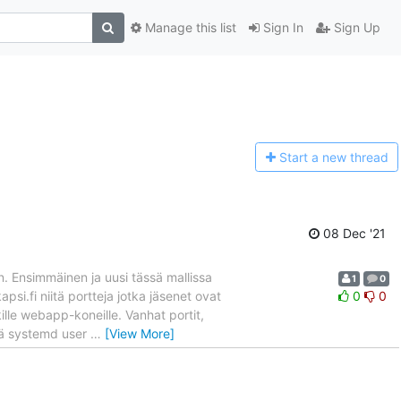
Manage this list
Sign In
Sign Up
Start a n
ew thread
08 Dec '21
n. Ensimmäinen ja uusi tässä mallissa
1
0
i.fi niitä portteja jotka jäsenet ovat
0
0
ille webapp-koneille. Vanhat portit,
sä systemd user
…
[View More]