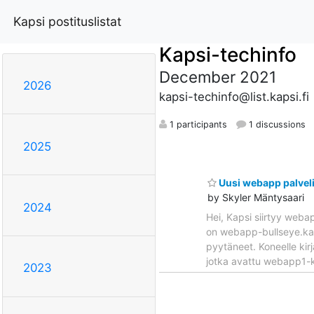
Kapsi postituslistat
Kapsi-techinfo
December 2021
2026
kapsi-techinfo@list.kapsi.fi
1 participants
1 discussions
2025
Uusi webapp palvelin
by Skyler Mäntysaari
2024
Hei, Kapsi siirtyy weba
on webapp-bullseye.kaps
pyytäneet. Koneelle kir
jotka avattu webapp1-k
2023