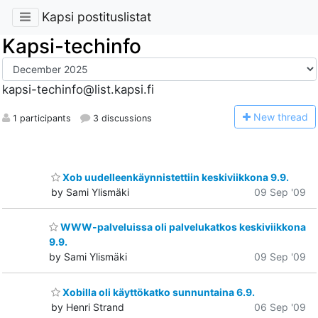
Kapsi postituslistat
Kapsi-techinfo
kapsi-techinfo@list.kapsi.fi
N
ew thread
1 participants
3 discussions
Xob uudelleenkäynnistettiin keskiviikkona 9.9.
by Sami Ylismäki
09 Sep '09
WWW-palveluissa oli palvelukatkos keskiviikkona
9.9.
by Sami Ylismäki
09 Sep '09
Xobilla oli käyttökatko sunnuntaina 6.9.
by Henri Strand
06 Sep '09