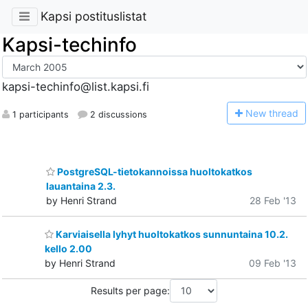
Kapsi postituslistat
Kapsi-techinfo
kapsi-techinfo@list.kapsi.fi
N
ew thread
1 participants
2 discussions
PostgreSQL-tietokannoissa huoltokatkos
lauantaina 2.3.
by Henri Strand
28 Feb '13
Karviaisella lyhyt huoltokatkos sunnuntaina 10.2.
kello 2.00
by Henri Strand
09 Feb '13
Results per page: