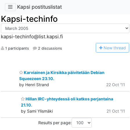
Kapsi postituslistat
Kapsi-techinfo
kapsi-techinfo@list.kapsi.fi
N
ew thread
1 participants
2 discussions
Karviainen ja Kirsikka päivitetään Debian
Squeezeen 23.10.
by Henri Strand
22 Oct '11
Hillan IRC-yhteydessä oli katkos perjantaina
21.10.
by Sami Ylismäki
21 Oct '11
Results per page: