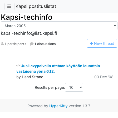
Kapsi postituslistat
Kapsi-techinfo
kapsi-techinfo@list.kapsi.fi
N
ew thread
1 participants
1 discussions
Uusi levypalvelin otetaan käyttöön lauantain
vastaisena yönä 6.12.
by Henri Strand
03 Dec '08
Results per page:
Powered by
HyperKitty
version 1.3.7.