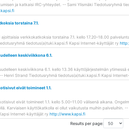
utumisen ja katkaisi IRC-yhteydet. -- Sami Ylismäki Tiedotusryhmä tied
kapsi.fi
koksia torstaina 7.1.
i ajoittaisia verkkokatkoksia torstaina 7.1. kello 17.20–18.00 palvelun
iedotusryhmä tiedotus(a)tuki.kapsi.fi Kapsi Internet-käyttäjät ry
http
udelleen keskiviikkona 6.1.
uudelleen keskiviikkona 6.1. kello 13.36 käyttöjärjestelmän ytimessä 
 -- Henri Strand Tiedotusryhmä tiedotus(a)tuki.kapsi.fi Kapsi Internet
otisivut eivät toimineet 1.1.
-kotisivut eivät toimineet 1.1. kello 5.00–11.00 välisenä aikana. Ongel
lä. Karviaisen käyttökatkolla ei ollut vaikutusta muihin palveluihin. 
 Kapsi Internet-käyttäjät ry
http://www.kapsi.fi
Results per page: