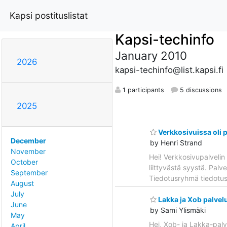
Kapsi postituslistat
Kapsi-techinfo
January 2010
2026
kapsi-techinfo@list.kapsi.fi
1 participants
5 discussions
2025
Verkkosivuissa oli p
December
by Henri Strand
November
Hei! Verkkosivupalvelin 
October
liittyvästä syystä. Palve
September
Tiedotusryhmä tiedotus(
August
July
Lakka ja Xob palvel
June
by Sami Ylismäki
May
Hei, Xob- ja Lakka-palv
April