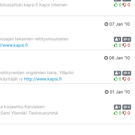
otus(a)tuki.kapsi.fi Kapsi Internet-
0
0
07 Jan '10
tarjoajan tekemien reititysmuutosten
1
0
://www.kapsi.fi
0
0
06 Jan '10
esiintyneiden ongelmien takia. Ylläpito
1
0
-käyttäjät ry
http://www.kapsi.fi
0
0
01 Jan '10
ma korjaantui Karviaisen
1
0
-- Sami Ylismäki Tiedotusryhmä
0
0