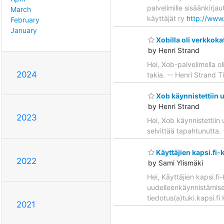
palvelimille sisäänkirja
March
käyttäjät ry
http://www.
February
January
Xobilla oli verkkokat
by Henri Strand
Hei, Xob-palvelimella ol
2024
takia. -- Henri Strand T
Xob käynnistettiin u
by Henri Strand
2023
Hei, Xob käynnistettiin 
selvittää tapahtunutta.
Käyttäjien kapsi.fi-k
2022
by Sami Ylismäki
Hei, Käyttäjien kapsi.fi
uudelleenkäynnistämisel
tiedotus(a)tuki.kapsi.fi
2021