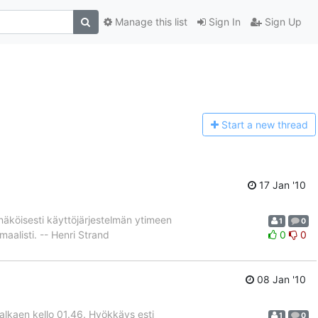
Manage this list
Sign In
Sign Up
Start a n
ew thread
17 Jan '10
nnäköisesti käyttöjärjestelmän ytimeen
1
0
rmaalisti. -- Henri Strand
0
0
08 Jan '10
alkaen kello 01.46. Hyökkäys esti
1
0