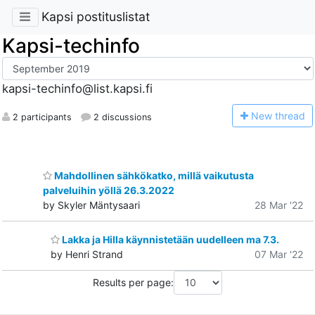
Kapsi postituslistat
Kapsi-techinfo
kapsi-techinfo@list.kapsi.fi
N
ew thread
2 participants
2 discussions
Mahdollinen sähkökatko, millä vaikutusta
palveluihin yöllä 26.3.2022
by Skyler Mäntysaari
28 Mar '22
Lakka ja Hilla käynnistetään uudelleen ma 7.3.
by Henri Strand
07 Mar '22
Results per page: