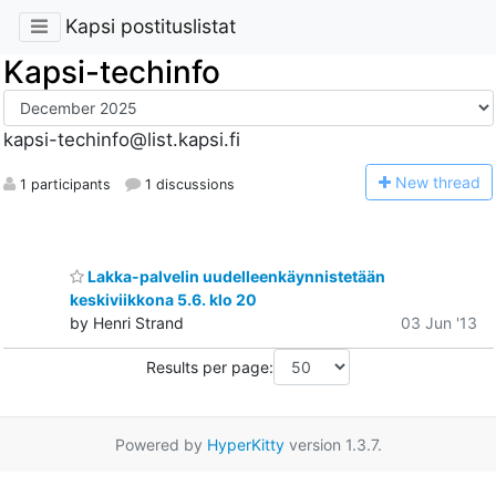
Kapsi postituslistat
Kapsi-techinfo
kapsi-techinfo@list.kapsi.fi
N
ew thread
1 participants
1 discussions
Lakka-palvelin uudelleenkäynnistetään
keskiviikkona 5.6. klo 20
by Henri Strand
03 Jun '13
Results per page:
Powered by
HyperKitty
version 1.3.7.