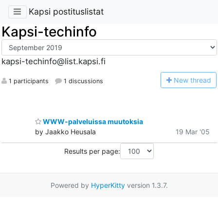
Kapsi postituslistat
Kapsi-techinfo
kapsi-techinfo@list.kapsi.fi
N
ew thread
1 participants
1 discussions
WWW-palveluissa muutoksia
by Jaakko Heusala
19 Mar '05
Results per page:
Powered by
HyperKitty
version 1.3.7.