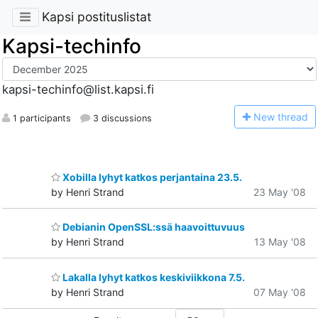
Kapsi postituslistat
Kapsi-techinfo
kapsi-techinfo@list.kapsi.fi
N
ew thread
1 participants
3 discussions
Xobilla lyhyt katkos perjantaina 23.5.
by Henri Strand
23 May '08
Debianin OpenSSL:ssä haavoittuvuus
by Henri Strand
13 May '08
Lakalla lyhyt katkos keskiviikkona 7.5.
by Henri Strand
07 May '08