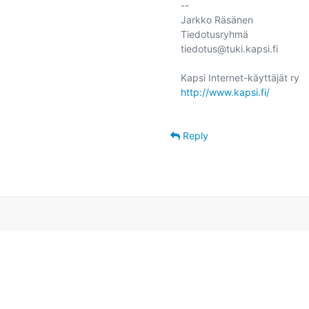
-- 

Jarkko Räsänen

Tiedotusryhmä

tiedotus@tuki.kapsi.fi

http://www.kapsi.fi/
Reply