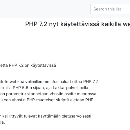
PHP 7.2 nyt käytettävissä kaikilla w
että PHP 7.2 on käytettävissä

kille web-palvelimillemme. Jos haluat ottaa PHP 7.2

imilla PHP 5.6:n sijaan, aja Lakka-palvelimella

 parametriksi annetaan vhostin osoite muodossa

lkeen vhostin PHP-muotoiset skriptit ajetaan PHP

iksi liittyvät tulevat käyttämään oletusarvoisesti

la.