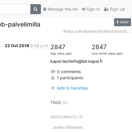
Manage this list
Sign In
Sign Up
older
eb-palvelimilla
Asiaa palvelunestohyökkäyksistä,...
22 Oct 2018
9:06 p.m.
2847
2847
Age (days ago)
Last active (days ago)
kapsi-techinfo@list.kapsi.fi
0 comments
1 participants
Add to favorites
TAGS
(0)
(1)
PARTICIPANTS
Jarkko Räsänen