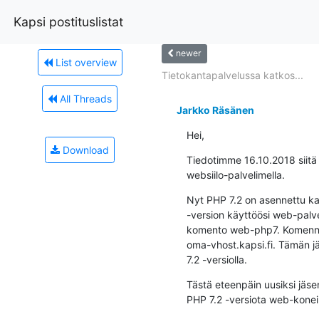
Kapsi postituslistat
newer
List overview
Tietokantapalvelussa katkos...
All Threads
Jarkko Räsänen
Hei,
Download
Tiedotimme 16.10.2018 siitä 
websiilo-palvelimella.
Nyt PHP 7.2 on asennettu kai
-version käyttöösi web-palvel
komento web-php7. Komennon
oma-vhost.kapsi.fi. Tämän jä
7.2 -versiolla.
Tästä eteenpäin uusiksi jäsen
PHP 7.2 -versiota web-koneil