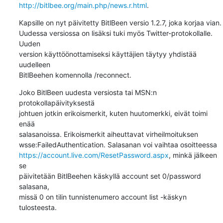
http://bitlbee.org/main.php/news.r.html
.
Kapsille on nyt päivitetty BitlBeen versio 1.2.7, joka korjaa vian. 

Uudessa versiossa on lisäksi tuki myös Twitter-protokollalle. 
Uuden 

version käyttöönottamiseksi käyttäjien täytyy yhdistää 
uudelleen 

BitlBeehen komennolla /reconnect.
Joko BitlBeen uudesta versiosta tai MSN:n 
protokollapäivityksestä 

johtuen jotkin erikoismerkit, kuten huutomerkki, eivät toimi 
enää 

salasanoissa. Erikoismerkit aiheuttavat virheilmoituksen 

https://account.live.com/ResetPassword.aspx
, minkä jälkeen 
se 

päivitetään BitlBeehen käskyllä account set 0/password 
salasana,

missä 0 on tilin tunnistenumero account list -käskyn 
tulosteesta.