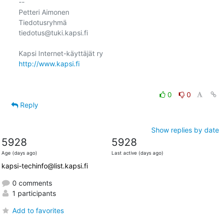
-- 

Petteri Aimonen

Tiedotusryhmä

tiedotus@tuki.kapsi.fi

http://www.kapsi.fi
0
0
Reply
Show replies by date
5928
5928
Age (days ago)
Last active (days ago)
kapsi-techinfo@list.kapsi.fi
0 comments
1 participants
Add to favorites