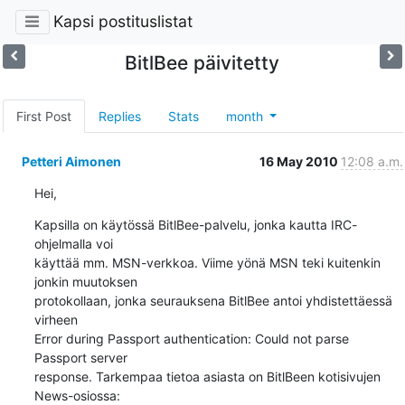
Kapsi postituslistat
BitlBee päivitetty
First Post
Replies
Stats
month
Petteri Aimonen
16 May 2010
12:08 a.m.
Hei,
Kapsilla on käytössä BitlBee-palvelu, jonka kautta IRC-
ohjelmalla voi 

käyttää mm. MSN-verkkoa. Viime yönä MSN teki kuitenkin 
jonkin muutoksen 

protokollaan, jonka seurauksena BitlBee antoi yhdistettäessä 
virheen 

Error during Passport authentication: Could not parse 
Passport server 

response. Tarkempaa tietoa asiasta on BitlBeen kotisivujen 