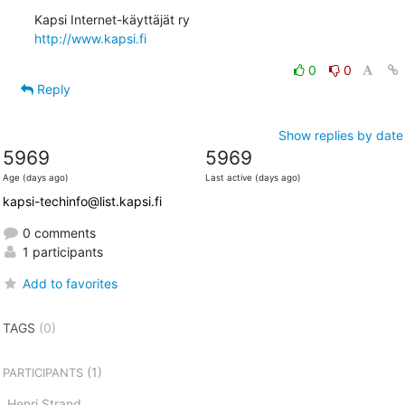
http://www.kapsi.fi
0
0
Reply
Show replies by date
5969
5969
Age (days ago)
Last active (days ago)
kapsi-techinfo@list.kapsi.fi
0 comments
1 participants
Add to favorites
TAGS
(0)
(1)
PARTICIPANTS
Henri Strand