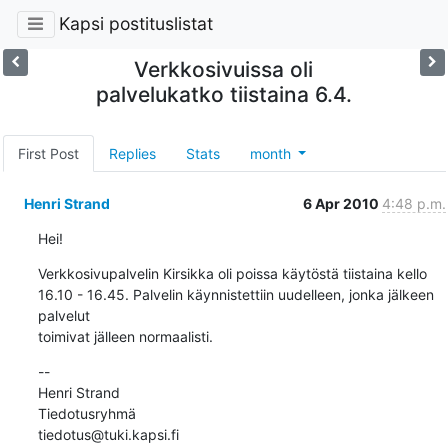
Kapsi postituslistat
Verkkosivuissa oli
palvelukatko tiistaina 6.4.
First Post
Replies
Stats
month
Henri Strand
6 Apr 2010
4:48 p.m.
Hei!
Verkkosivupalvelin Kirsikka oli poissa käytöstä tiistaina kello

16.10 - 16.45. Palvelin käynnistettiin uudelleen, jonka jälkeen 
palvelut

toimivat jälleen normaalisti.
--

Henri Strand

Tiedotusryhmä

tiedotus@tuki.kapsi.fi