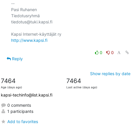
-- 

Pasi Ruhanen

Tiedotusryhmä

tiedotus@tuki.kapsi.fi

http://www.kapsi.fi
0
0
Reply
Show replies by date
7464
7464
Age (days ago)
Last active (days ago)
kapsi-techinfo@list.kapsi.fi
0 comments
1 participants
Add to favorites