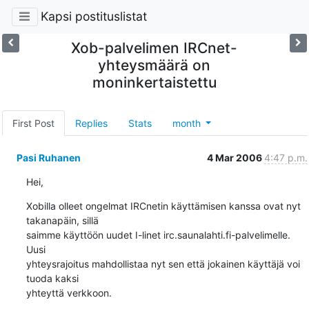
Kapsi postituslistat
Xob-palvelimen IRCnet-
yhteysmäärä on
moninkertaistettu
First Post
Replies
Stats
month
Pasi Ruhanen
4 Mar 2006
4:47 p.m.
Hei,
Xobilla olleet ongelmat IRCnetin käyttämisen kanssa ovat nyt 
takanapäin, sillä 

saimme käyttöön uudet I-linet irc.saunalahti.fi-palvelimelle. 
Uusi 

yhteysrajoitus mahdollistaa nyt sen että jokainen käyttäjä voi 
tuoda kaksi 

yhteyttä verkkoon.