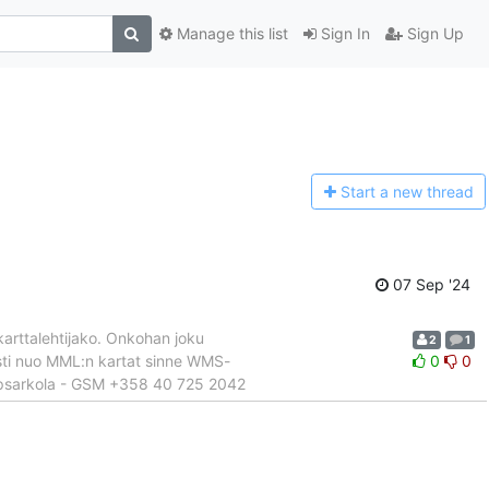
Manage this list
Sign In
Sign Up
Start a n
ew thread
07 Sep '24
 karttalehtijako. Onkohan joku
2
1
easti nuo MML:n kartat sinne WMS-
0
0
e: psarkola - GSM +358 40 725 2042