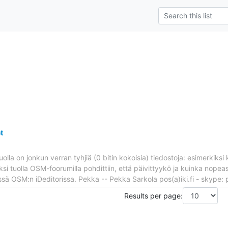
t
olla on jonkun verran tyhjiä (0 bitin kokoisia) tiedostoja: esimerkiksi
äksi tuolla OSM-foorumilla pohdittiin, että päivittyykö ja kuinka nop
össä OSM:n iDeditorissa. Pekka -- Pekka Sarkola pos(a)iki.fi - skyp
Results per page: