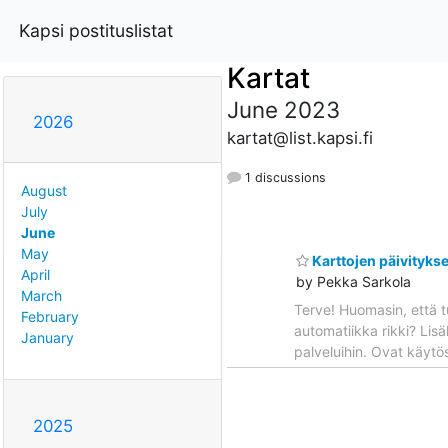
Kapsi postituslistat
Kartat
June 2023
2026
kartat@list.kapsi.fi
1 discussions
August
July
June
May
Karttojen päivitykse
April
by Pekka Sarkola
March
Terve! Huomasin, että tu
February
automatiikka rikki? Lis
January
palveluihin. Ovat käyt
2025